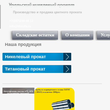
Производство и продажа цветного проката
+7(347)246 46 12
info@tmsufa.ru
Складские остатки
О компании
Услу
Наша продукция
Никелевый прокат
Титановый прокат
Трубы из жаропрочного сплава ХН78Т
(ЭИ435) в наличии 2800р/кг