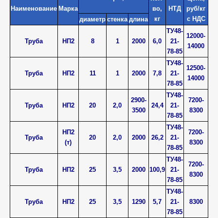
Наименование
Марка
во,
НТД
руб/кг
кг
с НДС
диаметр
стенка
длина
ТУ48-
12000-
Труба
НП2
8
1
2000
6,0
21-
14000
78-85
ТУ48-
12500-
Труба
НП2
11
1
2000
7,8
21-
14000
78-85
ТУ48-
2900-
7200-
Труба
НП2
20
2,0
24,4
21-
3500
8300
78-85
ТУ48-
НП2
7200-
Труба
20
2,0
2000
26,2
21-
(т)
8300
78-85
ТУ48-
7200-
Труба
НП2
25
3,5
2000
100,9
21-
8300
78-85
ТУ48-
Труба
НП2
25
3,5
1290
5,7
21-
8300
78-85